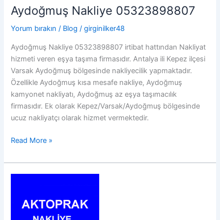
Aydoğmuş Nakliye 05323898807
Yorum bırakın
/
Blog
/
girginilker48
Aydoğmuş Nakliye 05323898807 irtibat hattından Nakliyat
hizmeti veren eşya taşıma firmasıdır. Antalya ili Kepez ilçesi
Varsak Aydoğmuş bölgesinde nakliyecilik yapmaktadır.
Özellikle Aydoğmuş kısa mesafe nakliye, Aydoğmuş
kamyonet nakliyatı, Aydoğmuş az eşya taşımacılık
firmasıdır. Ek olarak Kepez/Varsak/Aydoğmuş bölgesinde
ucuz nakliyatçı olarak hizmet vermektedir.
Aydoğmuş
Read More »
Nakliye
05323898807