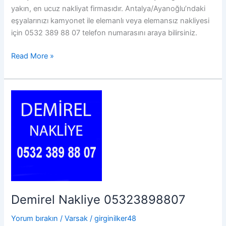
yakın, en ucuz nakliyat firmasıdır. Antalya/Ayanoğlu’ndaki
eşyalarınızı kamyonet ile elemanlı veya elemansız nakliyesi
için 0532 389 88 07 telefon numarasını araya bilirsiniz.
Ayanoğlu
Read More »
Nakliye
05323898807
Demirel Nakliye 05323898807
Yorum bırakın
/
Varsak
/
girginilker48