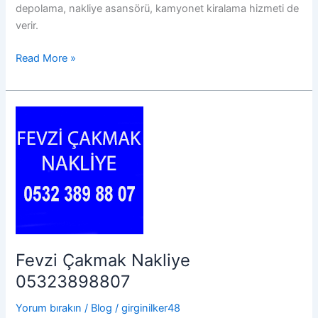
depolama, nakliye asansörü, kamyonet kiralama hizmeti de
verir.
Altıayak
Read More »
Nakliye
05323898807
Fevzi Çakmak Nakliye
05323898807
Yorum bırakın
/
Blog
/
girginilker48