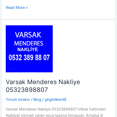
Varsak
Read More »
Şelale
Nakliye
05323898807
Varsak Menderes Nakliye
05323898807
Yorum bırakın
/
Blog
/
girginilker48
Varsak Menderes Nakliye 05323898807 irtibat hattından
Nakliyat hizmeti veren eşya taşıma firmasıdır. Antalya ili