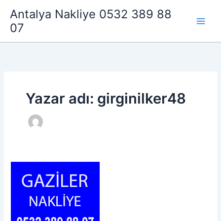
İçeriğe
Antalya Nakliye 0532 389 88
atla
07
Yazar adı: girginilker48