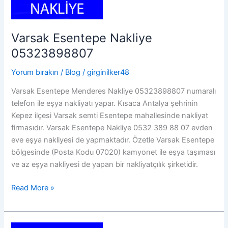
Varsak Esentepe Nakliye
05323898807
Yorum bırakın
/
Blog
/
girginilker48
Varsak Esentepe Menderes Nakliye 05323898807 numaralı
telefon ile eşya nakliyatı yapar. Kısaca Antalya şehrinin
Kepez ilçesi Varsak semti Esentepe mahallesinde nakliyat
firmasıdır. Varsak Esentepe Nakliye 0532 389 88 07 evden
eve eşya nakliyesi de yapmaktadır. Özetle Varsak Esentepe
bölgesinde (Posta Kodu 07020) kamyonet ile eşya taşıması
ve az eşya nakliyesi de yapan bir nakliyatçılık şirketidir.
Varsak
Read More »
Esentepe
Nakliye
05323898807