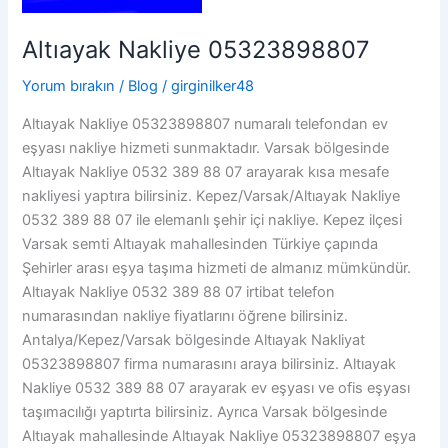
Altıayak Nakliye 05323898807
Yorum bırakın
/
Blog
/
girginilker48
Altıayak Nakliye 05323898807 numaralı telefondan ev
eşyası nakliye hizmeti sunmaktadır. Varsak bölgesinde
Altıayak Nakliye 0532 389 88 07 arayarak kısa mesafe
nakliyesi yaptıra bilirsiniz. Kepez/Varsak/Altıayak Nakliye
0532 389 88 07 ile elemanlı şehir içi nakliye. Kepez ilçesi
Varsak semti Altıayak mahallesinden Türkiye çapında
Şehirler arası eşya taşıma hizmeti de almanız mümkündür.
Altıayak Nakliye 0532 389 88 07 irtibat telefon
numarasından nakliye fiyatlarını öğrene bilirsiniz.
Antalya/Kepez/Varsak bölgesinde Altıayak Nakliyat
05323898807 firma numarasını araya bilirsiniz. Altıayak
Nakliye 0532 389 88 07 arayarak ev eşyası ve ofis eşyası
taşımacılığı yaptırta bilirsiniz. Ayrıca Varsak bölgesinde
Altıayak mahallesinde Altıayak Nakliye 05323898807 eşya