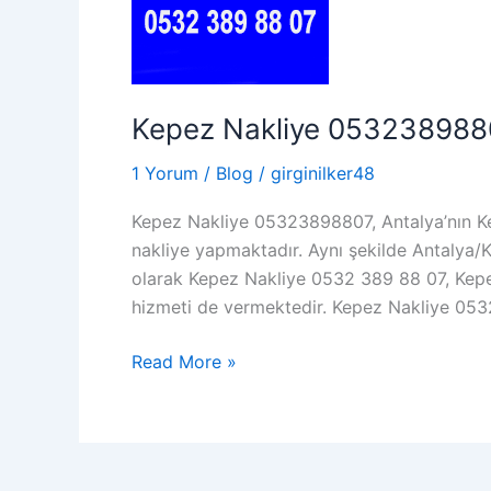
Kepez Nakliye 053238988
1 Yorum
/
Blog
/
girginilker48
Kepez Nakliye 05323898807, Antalya’nın Kep
nakliye yapmaktadır. Aynı şekilde Antalya/K
olarak Kepez Nakliye 0532 389 88 07, Kepez
hizmeti de vermektedir. Kepez Nakliye 053
Kepez
Read More »
Nakliye
05323898807