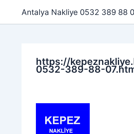
İçeriğe
Antalya Nakliye 0532 389 88 
atla
https://kepeznakliye
0532-389-88-07.htm