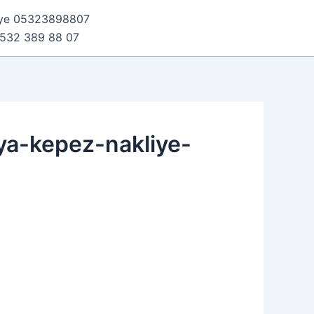
iye 05323898807
0532 389 88 07
ya-kepez-nakliye-