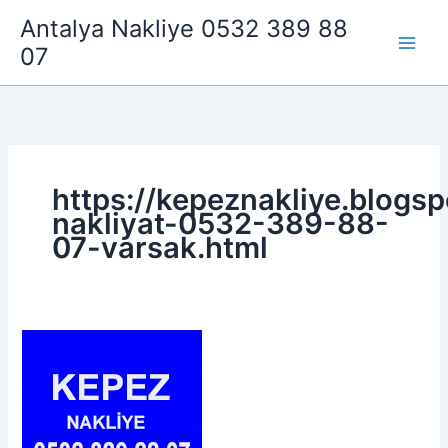
İçeriğe
Antalya Nakliye 0532 389 88
atla
07
https://kepeznakliye.blogs
nakliyat-0532-389-88-
07-varsak.html