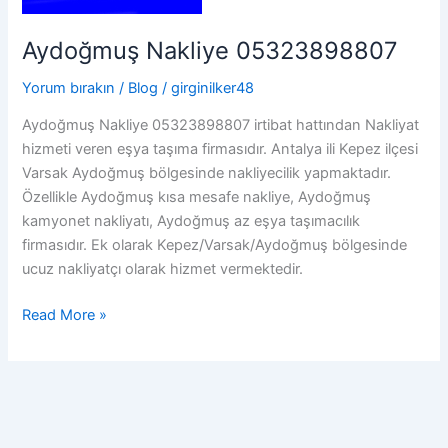
Aydoğmuş Nakliye 05323898807
Yorum bırakın
/
Blog
/
girginilker48
Aydoğmuş Nakliye 05323898807 irtibat hattından Nakliyat
hizmeti veren eşya taşıma firmasıdır. Antalya ili Kepez ilçesi
Varsak Aydoğmuş bölgesinde nakliyecilik yapmaktadır.
Özellikle Aydoğmuş kısa mesafe nakliye, Aydoğmuş
kamyonet nakliyatı, Aydoğmuş az eşya taşımacılık
firmasıdır. Ek olarak Kepez/Varsak/Aydoğmuş bölgesinde
ucuz nakliyatçı olarak hizmet vermektedir.
Aydoğmuş
Read More »
Nakliye
05323898807